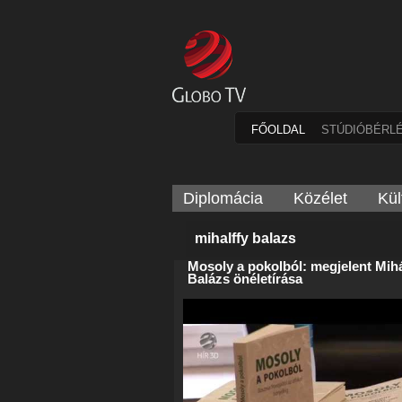
FŐOLDAL
STÚDIÓBÉRL
Diplomácia
Közélet
Kül
mihalffy balazs
Mosoly a pokolból: megjelent Mihá
Balázs önéletírása