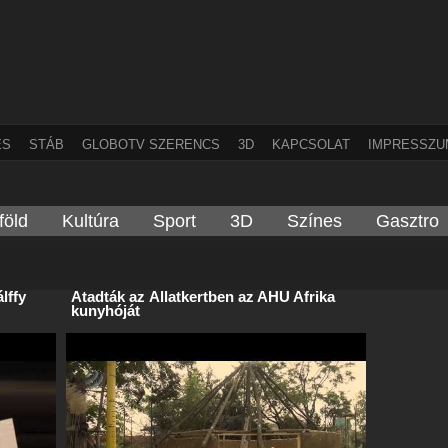
ÉS
STÁB
GLOBOTV SZERENCS
3D
KAPCSOLAT
IMPRESSZU
föld
Kultúra
Sport
3D
Színes
Gasztro
lffy
Átadták az Állatkertben az AHU Afrika
kunyhóját