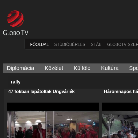
FŐOLDAL
STÚDIÓBÉRLÉS
STÁB
GLOBOTV SZE
Diplomácia
Közélet
Külföld
Kultúra
Spo
rally
47 fokban lapátoltak Ungváriék
Háromnapos há