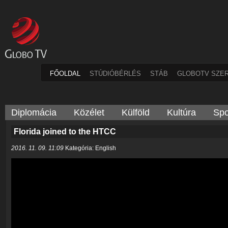
FŐOLDAL
STÚDIÓBÉRLÉS
STÁB
GLOBOTV SZE
Diplomácia
Közélet
Külföld
Kultúra
Spo
Florida joined to the HTCC
2016. 11. 09. 11:09
Kategória: English