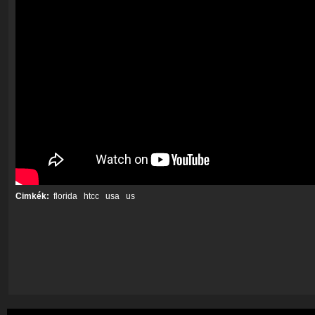
Cimkék:
florida
htcc
usa
us