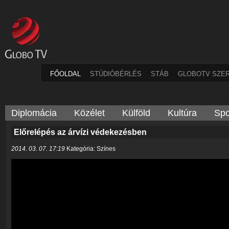
FŐOLDAL
STÚDIÓBÉRLÉS
STÁB
GLOBOTV SZE
Diplomácia
Közélet
Külföld
Kultúra
Spo
Előrelépés az árvízi védekezésben
2014. 03. 07. 17:19
Kategória: Színes