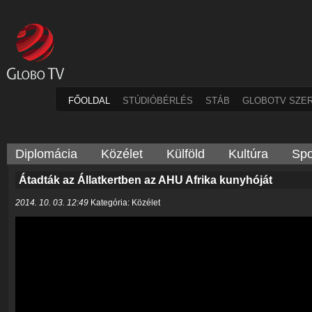
FŐOLDAL
STÚDIÓBÉRLÉS
STÁB
GLOBOTV SZE
Diplomácia
Közélet
Külföld
Kultúra
Spo
Átadták az Állatkertben az AHU Afrika kunyhóját
2014. 10. 03. 12:49
Kategória: Közélet