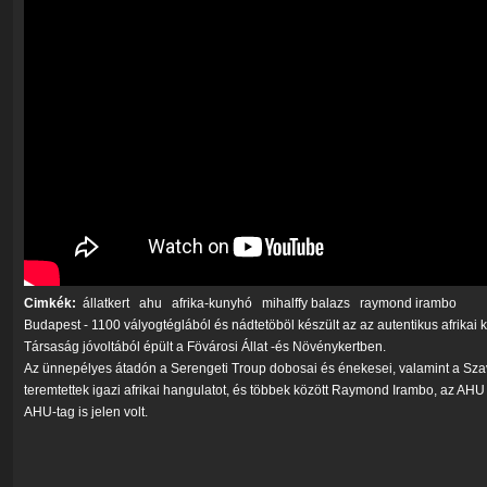
Cimkék:
állatkert
ahu
afrika-kunyhó
mihalffy balazs
raymond irambo
Budapest - 1100 vályogtéglából és nádtetöböl készült az az autentikus afrikai 
Társaság jóvoltából épült a Fövárosi Állat -és Növénykertben.
Az ünnepélyes átadón a Serengeti Troup dobosai és énekesei, valamint a Szava
teremtettek igazi afrikai hangulatot, és többek között Raymond Irambo, az AHU f
AHU-tag is jelen volt.