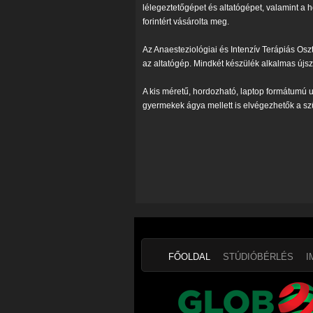
lélegeztetőgépet és altatógépet, valamint a 
forintért vásárolta meg.
Az Anaesteziológiai és Intenzív Terápiás Oszt
az altatógép. Mindkét készülék alkalmas újszü
A kis méretű, hordozható, laptop formátumú 
gyermekek ágya mellett is elvégezhetők a sz
FŐOLDAL
STÚDIÓBÉRLÉS
I