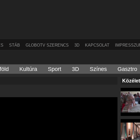
ÉS
STÁB
GLOBOTV SZERENCS
3D
KAPCSOLAT
IMPRESSZU
föld
Kultúra
Sport
3D
Színes
Gasztro
Közélet