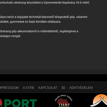
hordozható ultrahang készüléket a Gyeremekrák Alapítvány 34.6 millió
ályra kerül a legújabb technikát képviselő lélegeztető gép, valamint
löttek, gyermekek és fiatal felnőttek ellátására.
ultrahang gép akkumulátorról is működtethető, segítségével a
ükséges vizsgál
MPRESSZUM
A STÁB
KAPCSOLAT
3D
ADATVÉDELEM