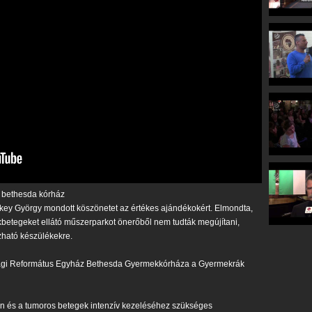
bethesda kórház
key György mondott köszönetet az értékes ajándékokért. Elmondta,
kbetegeket ellátó műszerparkot önerőből nem tudták megújítani,
ható készülékekre.
zági Református Egyház Bethesda Gyermekkórháza a Gyermekrák
n és a tumoros betegek intenzív kezeléséhez szükséges