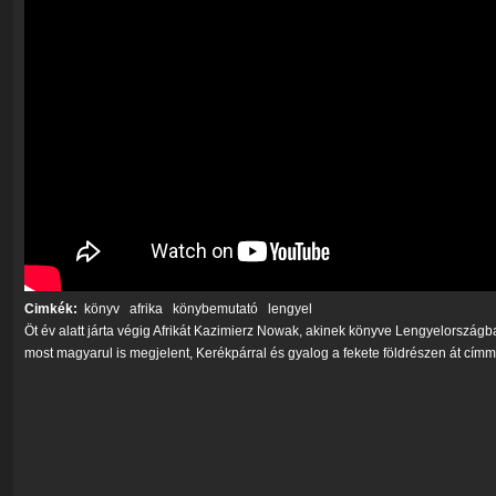
Cimkék:
könyv
afrika
könybemutató
lengyel
Öt év alatt járta végig Afrikát Kazimierz Nowak, akinek könyve Lengyelországba
most magyarul is megjelent, Kerékpárral és gyalog a fekete földrészen át címm