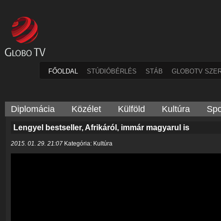
FŐOLDAL
STÚDIÓBÉRLÉS
STÁB
GLOBOTV SZE
Diplomácia
Közélet
Külföld
Kultúra
Spo
Lengyel bestseller, Afrikáról, immár magyarul is
2015. 01. 29. 21:07
Kategória: Kultúra