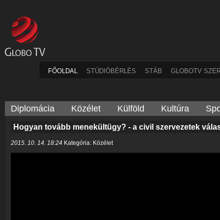
FŐOLDAL
STÚDIÓBÉRLÉS
STÁB
GLOBOTV SZE
Diplomácia
Közélet
Külföld
Kultúra
Spo
Hogyan tovább menekültügy? - a civil szervezetek vál
2015. 10. 14. 18:24
Kategória: Közélet