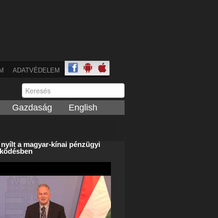
M
ADATVÉDELEM
Gazdaság
English
t nyílt a magyar-kínai pénzügyi
ködésben