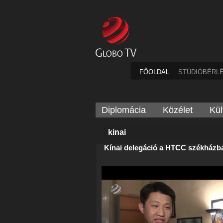
FŐOLDAL
STÚDIÓBÉRL
Diplomácia
Közélet
Kül
kinai
Kínai delegáció a HTCC székházb