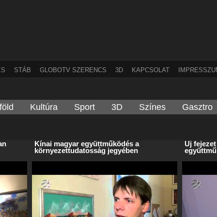
ÉS
STÁB
GLOBOTV SZERENCS
3D
KAPCSOLAT
IMPRESSZU
föld
Kultúra
Sport
3D
Színes
Gasztro
an
Kínai magyar együttműködés a
Új fejeze
környezettudatosság jegyében
együttmű