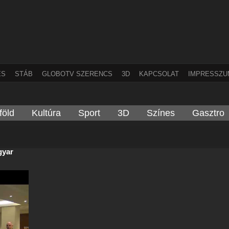
ÉS
STÁB
GLOBOTV SZERENCS
3D
KAPCSOLAT
IMPRESSZU
föld
Kultúra
Sport
3D
Színes
Gasztro
agyar