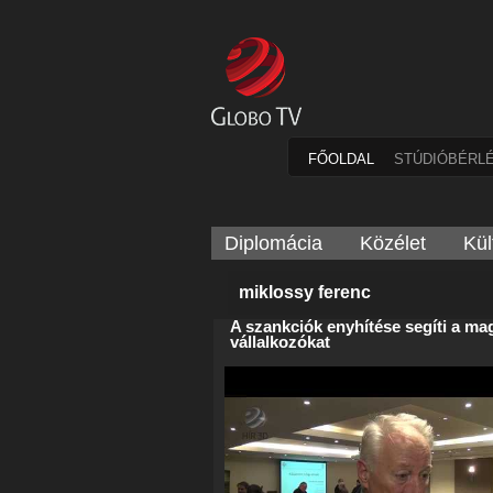
FŐOLDAL
STÚDIÓBÉRL
Diplomácia
Közélet
Kül
miklossy ferenc
A szankciók enyhítése segíti a m
vállalkozókat