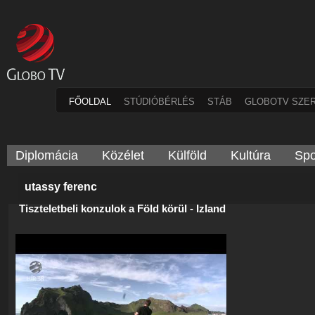
FŐOLDAL
STÚDIÓBÉRLÉS
STÁB
GLOBOTV SZE
Diplomácia
Közélet
Külföld
Kultúra
Spo
utassy ferenc
Tiszteletbeli konzulok a Föld körül - Izland