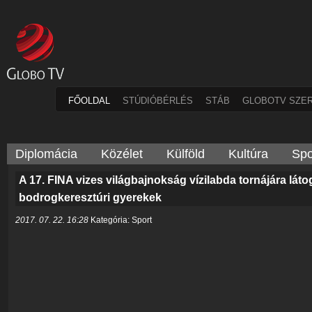
FŐOLDAL
STÚDIÓBÉRLÉS
STÁB
GLOBOTV SZE
Diplomácia
Közélet
Külföld
Kultúra
Spo
A 17. FINA vizes világbajnokság vízilabda tornájára látog
bodrogkeresztúri gyerekek
2017. 07. 22. 16:28
Kategória: Sport