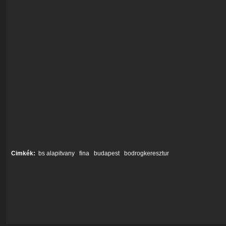
Cimkék:
bs alapitvany
fina
budapest
bodrogkeresztur