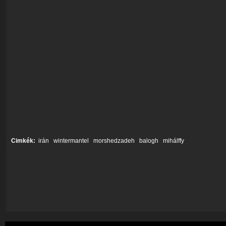
Cimkék:
irán
wintermantel
morshedzadeh
balogh
mihálffy