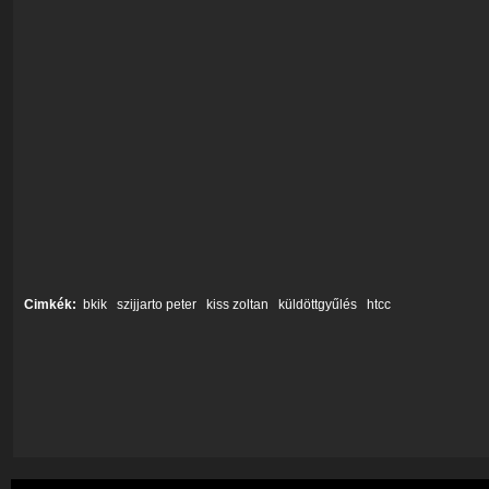
Cimkék:
bkik
szijjarto peter
kiss zoltan
küldöttgyűlés
htcc