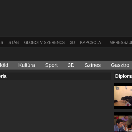
ÉS
STÁB
GLOBOTV SZERENCS
3D
KAPCSOLAT
IMPRESSZU
föld
Kultúra
Sport
3D
Színes
Gasztro
́ria
Diplomá