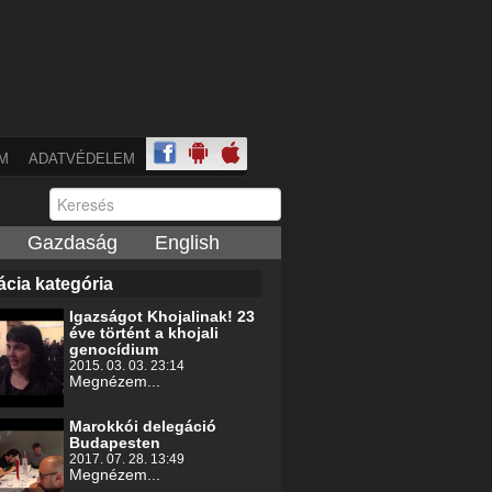
M
ADATVÉDELEM
Gazdaság
English
cia kategória
Igazságot Khojalinak! 23
éve történt a khojali
genocídium
2015. 03. 03. 23:14
Megnézem...
Marokkói delegáció
Budapesten
2017. 07. 28. 13:49
Megnézem...