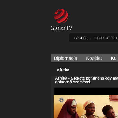
FŐOLDAL
STÚDIÓBÉRL
Diplomácia
Közélet
Kül
afreka
Afréka - a fekete kontinens egy m
doktornő szemével