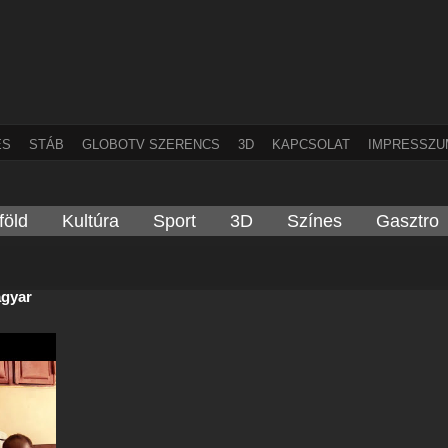
ÉS
STÁB
GLOBOTV SZERENCS
3D
KAPCSOLAT
IMPRESSZU
föld
Kultúra
Sport
3D
Színes
Gasztro
agyar