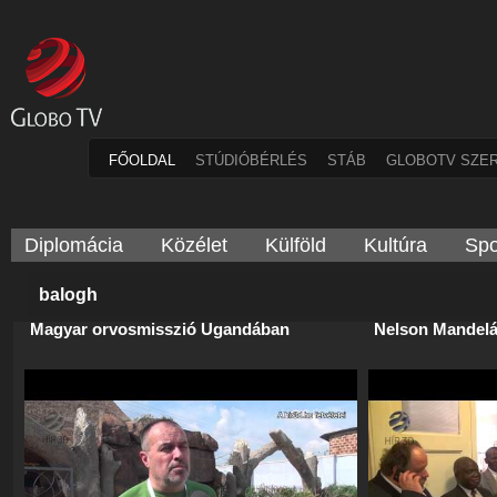
FŐOLDAL
STÚDIÓBÉRLÉS
STÁB
GLOBOTV SZE
Diplomácia
Közélet
Külföld
Kultúra
Spo
balogh
Magyar orvosmisszió Ugandában
Nelson Mandelá